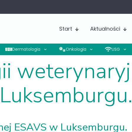
Start
Aktualności
Dermatologia
Onkologia
USG
gii weterynary
Luksemburgu
jnej ESAVS w Luksemburgu.