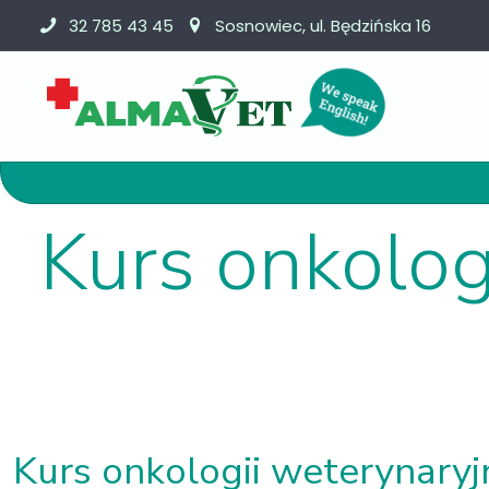
32 785 43 45
Sosnowiec, ul. Będzińska 16
Kurs onkolo
Kurs onkologii weterynary