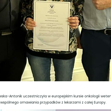
iowska-Antonik uczestniczyła w europejskim kursie onkologii wet
do wspólnego omawiania przypadków z lekarzami z całej Europy.